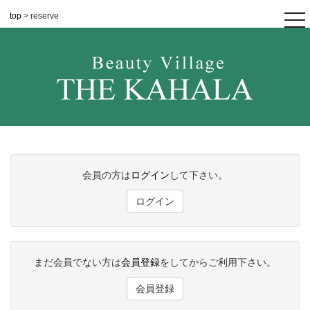
top
> reserve
tog
nav
会員の方は
ログイン
して下さい。
ログイン
まだ会員でない方は
会員登録
をしてからご利用下さい。
会員登録