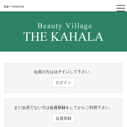
top
> reserve
tog
nav
会員の方は
ログイン
して下さい。
ログイン
まだ会員でない方は
会員登録
をしてからご利用下さい。
会員登録