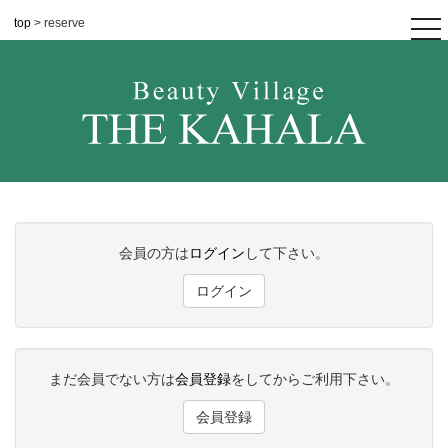
top
> reserve
tog
nav
会員の方は
ログイン
して下さい。
ログイン
まだ会員でない方は
会員登録
をしてからご利用下さい。
会員登録