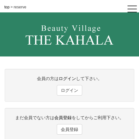
top
> reserve
tog
nav
会員の方は
ログイン
して下さい。
ログイン
まだ会員でない方は
会員登録
をしてからご利用下さい。
会員登録