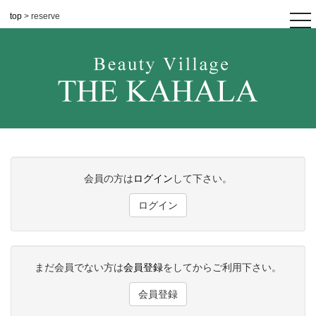
top
> reserve
tog
nav
会員の方は
ログイン
して下さい。
ログイン
まだ会員でない方は
会員登録
をしてからご利用下さい。
会員登録