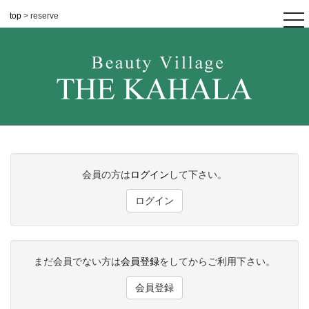
top
> reserve
tog
nav
会員の方は
ログイン
して下さい。
ログイン
まだ会員でない方は
会員登録
をしてからご利用下さい。
会員登録