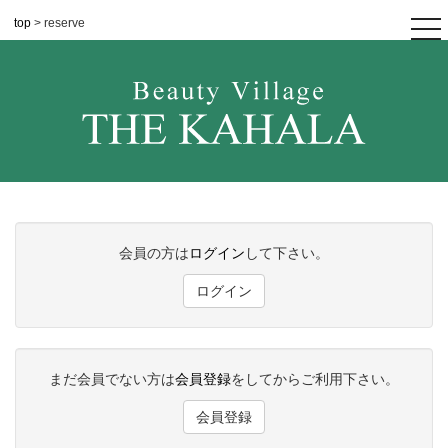
top
> reserve
tog
nav
会員の方は
ログイン
して下さい。
ログイン
まだ会員でない方は
会員登録
をしてからご利用下さい。
会員登録