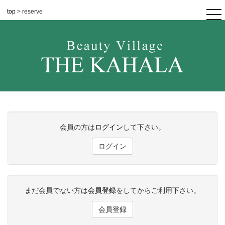
top
> reserve
tog
nav
会員の方は
ログイン
して下さい。
ログイン
まだ会員でない方は
会員登録
をしてからご利用下さい。
会員登録