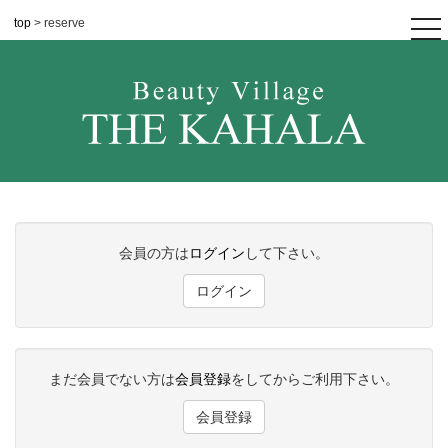
top
> reserve
tog
nav
会員の方は
ログイン
して下さい。
ログイン
まだ会員でない方は
会員登録
をしてからご利用下さい。
会員登録