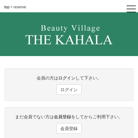
top
> reserve
tog
nav
会員の方は
ログイン
して下さい。
ログイン
まだ会員でない方は
会員登録
をしてからご利用下さい。
会員登録