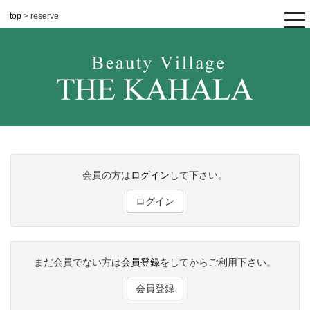
top
> reserve
tog
nav
会員の方は
ログイン
して下さい。
ログイン
まだ会員でない方は
会員登録
をしてからご利用下さい。
会員登録