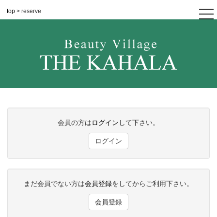
top
> reserve
tog
nav
会員の方は
ログイン
して下さい。
ログイン
まだ会員でない方は
会員登録
をしてからご利用下さい。
会員登録