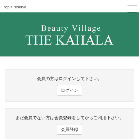
top
> reserve
tog
nav
会員の方は
ログイン
して下さい。
ログイン
まだ会員でない方は
会員登録
をしてからご利用下さい。
会員登録