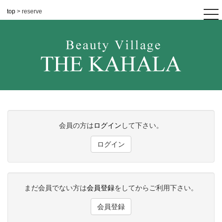
top
> reserve
tog
nav
会員の方は
ログイン
して下さい。
ログイン
まだ会員でない方は
会員登録
をしてからご利用下さい。
会員登録