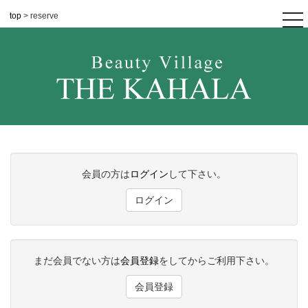
top
> reserve
tog
nav
会員の方は
ログイン
して下さい。
ログイン
まだ会員でない方は
会員登録
をしてからご利用下さい。
会員登録