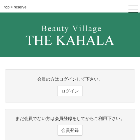
top
> reserve
tog
nav
会員の方は
ログイン
して下さい。
ログイン
まだ会員でない方は
会員登録
をしてからご利用下さい。
会員登録