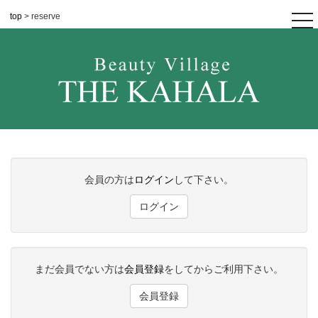
top
> reserve
tog
nav
会員の方は
ログイン
して下さい。
ログイン
まだ会員でない方は
会員登録
をしてからご利用下さい。
会員登録