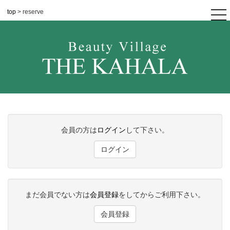
top
> reserve
tog
nav
会員の方は
ログイン
して下さい。
ログイン
まだ会員でない方は
会員登録
をしてからご利用下さい。
会員登録