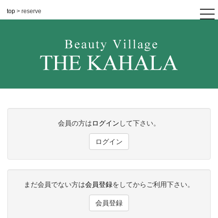
top
> reserve
tog
nav
会員の方は
ログイン
して下さい。
ログイン
まだ会員でない方は
会員登録
をしてからご利用下さい。
会員登録