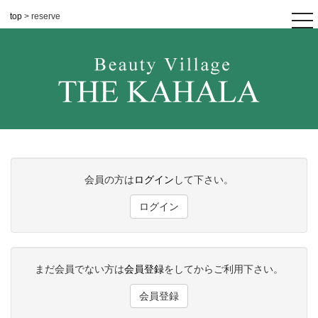
top
> reserve
tog
nav
会員の方は
ログイン
して下さい。
ログイン
まだ会員でない方は
会員登録
をしてからご利用下さい。
会員登録