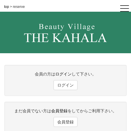
top
> reserve
tog
nav
会員の方は
ログイン
して下さい。
ログイン
まだ会員でない方は
会員登録
をしてからご利用下さい。
会員登録