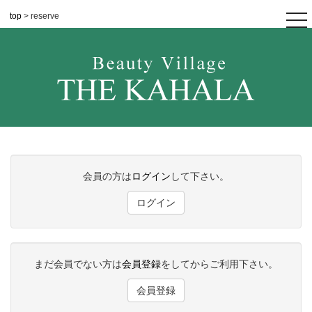
top
> reserve
tog
nav
会員の方は
ログイン
して下さい。
ログイン
まだ会員でない方は
会員登録
をしてからご利用下さい。
会員登録