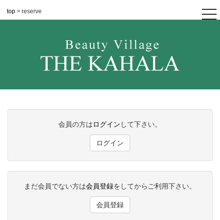
top
> reserve
tog
nav
会員の方は
ログイン
して下さい。
ログイン
まだ会員でない方は
会員登録
をしてからご利用下さい。
会員登録