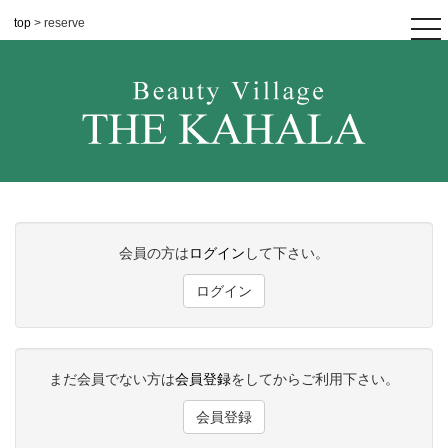
top
> reserve
tog
nav
会員の方は
ログイン
して下さい。
ログイン
まだ会員でない方は
会員登録
をしてからご利用下さい。
会員登録