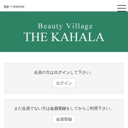
top
> reserve
tog
nav
会員の方は
ログイン
して下さい。
ログイン
まだ会員でない方は
会員登録
をしてからご利用下さい。
会員登録