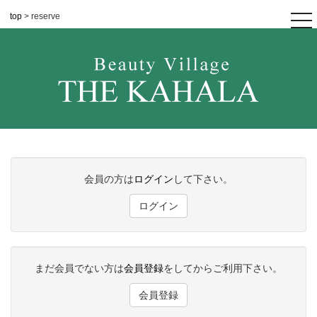
top
> reserve
tog
nav
会員の方は
ログイン
して下さい。
ログイン
まだ会員でない方は
会員登録
をしてからご利用下さい。
会員登録