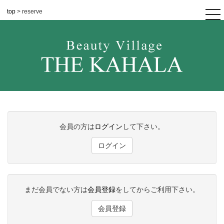
top
> reserve
tog
nav
会員の方は
ログイン
して下さい。
ログイン
まだ会員でない方は
会員登録
をしてからご利用下さい。
会員登録