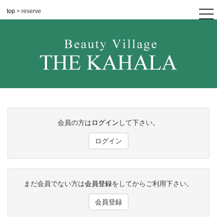
top
> reserve
tog
nav
会員の方は
ログイン
して下さい。
ログイン
まだ会員でない方は
会員登録
をしてからご利用下さい。
会員登録