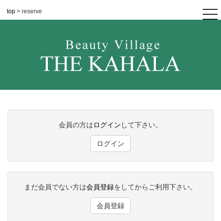
top
> reserve
tog
nav
会員の方は
ログイン
して下さい。
ログイン
まだ会員でない方は
会員登録
をしてからご利用下さい。
会員登録