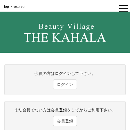
top
> reserve
tog
nav
会員の方は
ログイン
して下さい。
ログイン
まだ会員でない方は
会員登録
をしてからご利用下さい。
会員登録